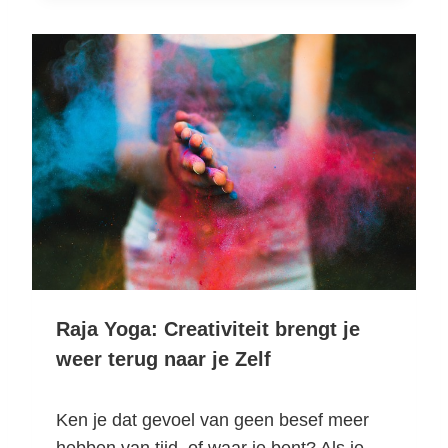
E
T
H
I
E
R
E
N
N
U
Z
I
J
N
Raja Yoga: Creativiteit brengt je
M
weer terug naar je Zelf
E
T
M
Ken je dat gevoel van geen besef meer
I
hebben van tijd, of waar je bent? Als je