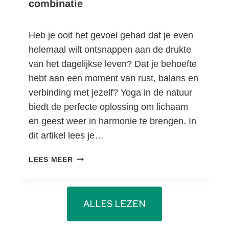
combinatie
O
N
L
Heb je ooit het gevoel gehad dat je even
I
helemaal wilt ontsnappen aan de drukte
J
van het dagelijkse leven? Dat je behoefte
K
hebt aan een moment van rust, balans en
E
G
verbinding met jezelf? Yoga in de natuur
R
biedt de perfecte oplossing om lichaam
O
en geest weer in harmonie te brengen. In
E
dit artikel lees je…
I
I
Y
LEES MEER
N
O
E
G
G
A
M
ALLES LEZEN
E
O
N
N
N