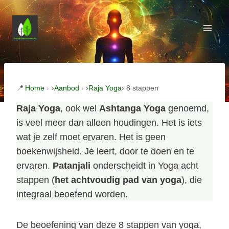
Doorgaan
naar
inhoud
Home
›
Aanbod
›
Raja Yoga
› 8 stappen
Raja Yoga
, ook wel
Ashtanga Yoga
genoemd,
is veel meer dan alleen houdingen. Het is iets
wat je zelf moet e
r
varen. Het is geen
boekenwijsheid. Je leert, door te doen en te
ervaren.
Patanjali
onderscheidt in Yoga acht
stappen (
het achtvoudig pad van yoga
), die
integraal beoefend worden.
De beoefening van deze 8 stappen van yoga,