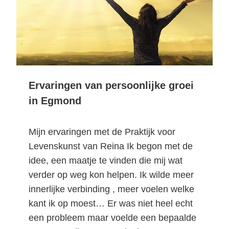
R
E
A
T
I
V
I
Ervaringen van persoonlijke groei
T
in Egmond
E
I
T
Mijn ervaringen met de Praktijk voor
B
Levenskunst van Reina Ik begon met de
R
idee, een maatje te vinden die mij wat
E
verder op weg kon helpen. Ik wilde meer
N
G
innerlijke verbinding , meer voelen welke
T
kant ik op moest… Er was niet heel echt
J
een probleem maar voelde een bepaalde
E