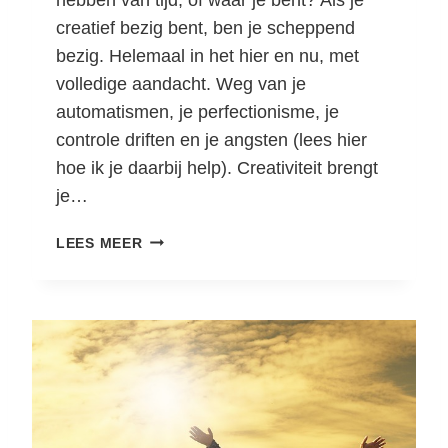
N
creatief bezig bent, ben je scheppend
D
bezig. Helemaal in het hier en nu, met
F
U
volledige aandacht. Weg van je
L
automatismen, je perfectionisme, je
N
controle driften en je angsten (lees hier
E
hoe ik je daarbij help). Creativiteit brengt
S
S
je…
R
LEES MEER
A
J
A
Y
O
G
A
:
C