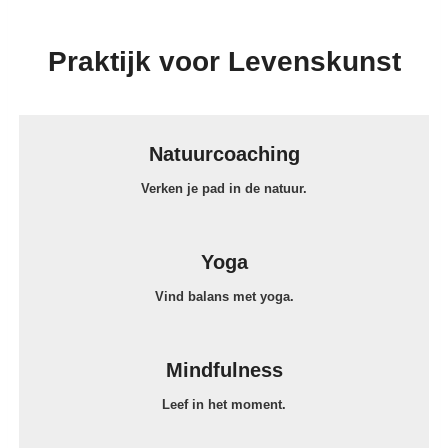
D
A
T
Praktijk voor Levenskunst
U
U
R
:
Natuurcoaching
E
E
Verken je pad in de natuur.
N
P
E
Yoga
R
F
Vind balans met yoga.
E
C
T
Mindfulness
E
Leef in het moment.
C
O