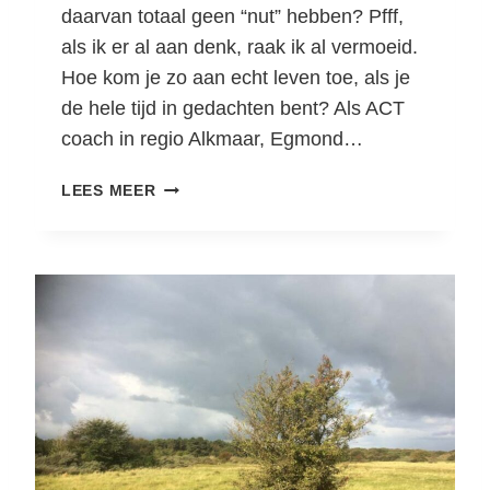
daarvan totaal geen “nut” hebben? Pfff,
als ik er al aan denk, raak ik al vermoeid.
Hoe kom je zo aan echt leven toe, als je
de hele tijd in gedachten bent? Als ACT
coach in regio Alkmaar, Egmond…
V
LEES MEER
O
O
R
B
I
J
H
E
T
D
E
N