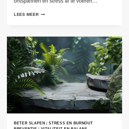
ontspannen en stress af te voeren…
GRATIS
LEES MEER
OEFENINGEN
ZELFMASSAGE
TEGEN
STRESS
EN
VERMOEIDHEID
BETER SLAPEN
|
STRESS EN BURNOUT
PREVENTIE
|
VITALITEIT EN BALANS