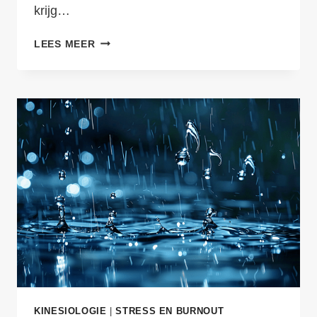
krijg…
STRESS
LEES MEER
TEST
|
BEPAAL
JE
STRESSNIVEAU
&
ONTVANG
ADVIES
KINESIOLOGIE
|
STRESS EN BURNOUT