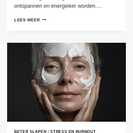
ontspannen en energieker worden….
GRATIS
LEES MEER
ADEMHALINGSOEFENING
TEGEN
STRESS
EN
VERMOEIDHEID
BETER SLAPEN
|
STRESS EN BURNOUT