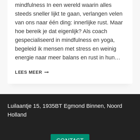
mindfulness In een wereld waarin alles
steeds sneller lijkt te gaan, verlangen velen
van ons naar één ding: innerlijke rust. Maar
hoe bereik je dat eigenlijk? Als coach
gespecialiseerd in mindfulness en yoga,
begeleid ik mensen met stress en weinig
energie naar meer balans en rust in hun…
MINDFULNESS
LEES MEER
EN
YOGA:
HOE
KRIJG
Luilaantje 15, 1935BT Egmond Binnen, Noord
IK
MEER
Holland
INNERLIJKE
RUST?